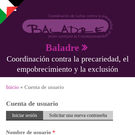
Pasar al contenido principal
Baladre
Coordinación contra la precariedad, el
empobrecimiento y la exclusión
Se encuentra usted aquí
Inicio
» Cuenta de usuario
Cuenta de usuario
Solapas principales
Iniciar sesión
(solapa
Solicitar una nueva contraseña
activa)
Nombre de usuario
*