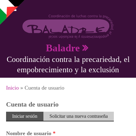
Pasar al contenido principal
Baladre
Coordinación contra la precariedad, el
empobrecimiento y la exclusión
Se encuentra usted aquí
Inicio
» Cuenta de usuario
Cuenta de usuario
Solapas principales
Iniciar sesión
(solapa
Solicitar una nueva contraseña
activa)
Nombre de usuario
*