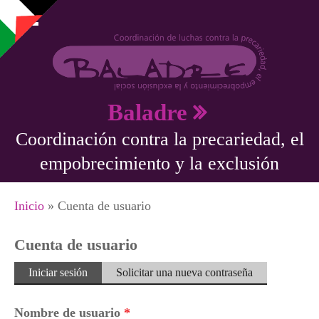
Pasar al contenido principal
Baladre
Coordinación contra la precariedad, el
empobrecimiento y la exclusión
Se encuentra usted aquí
Inicio
» Cuenta de usuario
Cuenta de usuario
Solapas principales
Iniciar sesión
(solapa
Solicitar una nueva contraseña
activa)
Nombre de usuario
*