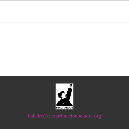
baladre(A)coordinacionbaladre.org