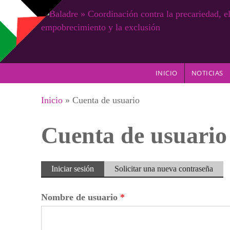
Pasar al contenido principal
INICIO
NOTICIAS
Se encuentra usted aquí
Inicio
» Cuenta de usuario
Cuenta de usuario
Solapas principales
Iniciar sesión
(solapa
Solicitar una nueva contraseña
activa)
Nombre de usuario
*