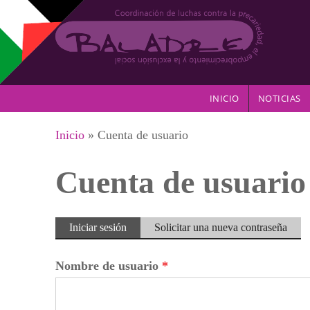
Pasar al contenido principal
INICIO
NOTICIAS
Se encuentra usted aquí
Inicio
» Cuenta de usuario
Cuenta de usuario
Solapas principales
Iniciar sesión
(solapa
Solicitar una nueva contraseña
activa)
Nombre de usuario
*