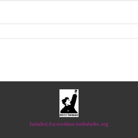
baladre(A)coordinacionbaladre.org