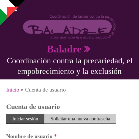
Pasar al contenido principal
Baladre
Coordinación contra la precariedad, el
empobrecimiento y la exclusión
Se encuentra usted aquí
Inicio
» Cuenta de usuario
Cuenta de usuario
Solapas principales
Iniciar sesión
(solapa
Solicitar una nueva contraseña
activa)
Nombre de usuario
*