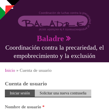
Pasar al contenido principal
Baladre
Coordinación contra la precariedad, el
empobrecimiento y la exclusión
Se encuentra usted aquí
Inicio
» Cuenta de usuario
Cuenta de usuario
Solapas principales
Iniciar sesión
(solapa
Solicitar una nueva contraseña
activa)
Nombre de usuario
*