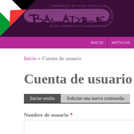
Pasar al contenido principal
INICIO
NOTICIAS
Se encuentra usted aquí
Inicio
» Cuenta de usuario
Cuenta de usuario
Solapas principales
Iniciar sesión
(solapa
Solicitar una nueva contraseña
activa)
Nombre de usuario
*