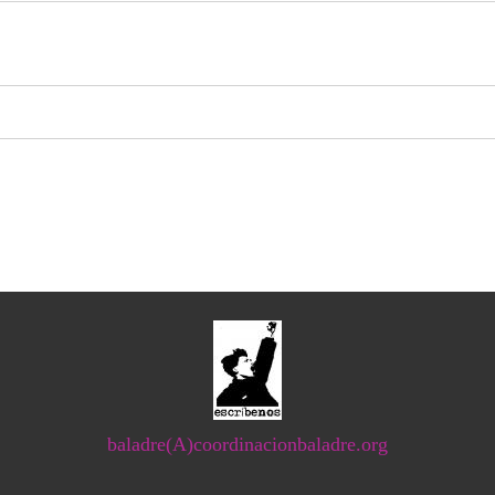
baladre(A)coordinacionbaladre.org