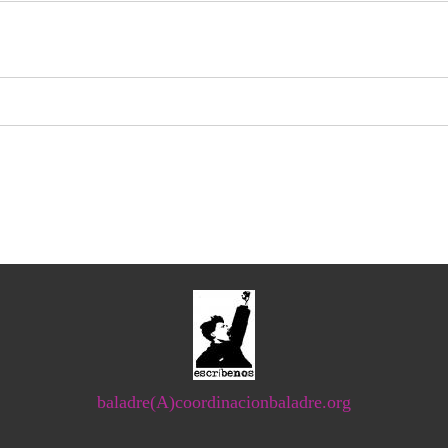
baladre(A)coordinacionbaladre.org