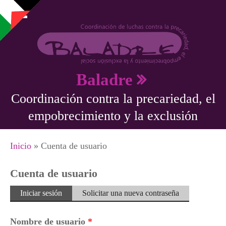
Pasar al contenido principal
Baladre
Coordinación contra la precariedad, el
empobrecimiento y la exclusión
Se encuentra usted aquí
Inicio
» Cuenta de usuario
Cuenta de usuario
Solapas principales
Iniciar sesión
(solapa
Solicitar una nueva contraseña
activa)
Nombre de usuario
*