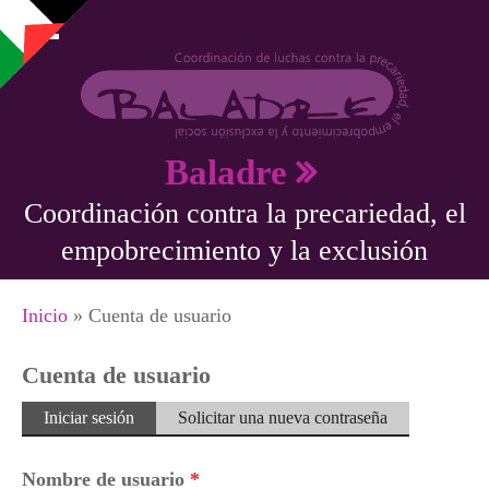
Pasar al contenido principal
Baladre
Coordinación contra la precariedad, el
empobrecimiento y la exclusión
Se encuentra usted aquí
Inicio
» Cuenta de usuario
Cuenta de usuario
Solapas principales
Iniciar sesión
(solapa
Solicitar una nueva contraseña
activa)
Nombre de usuario
*