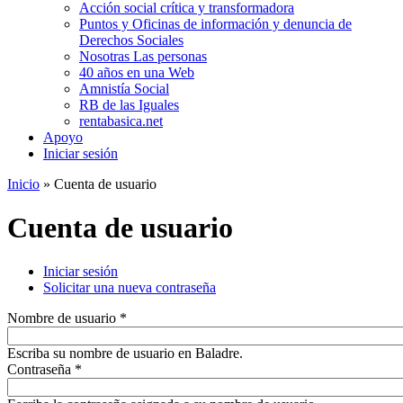
Acción social crítica y transformadora
Puntos y Oficinas de información y denuncia de
Derechos Sociales
Nosotras Las personas
40 años en una Web
Amnistía Social
RB de las Iguales
rentabasica.net
Apoyo
Iniciar sesión
Inicio
» Cuenta de usuario
Se encuentra usted aquí
Cuenta de usuario
Iniciar sesión
(solapa activa)
Solicitar una nueva contraseña
Solapas principales
Nombre de usuario
*
Escriba su nombre de usuario en Baladre.
Contraseña
*