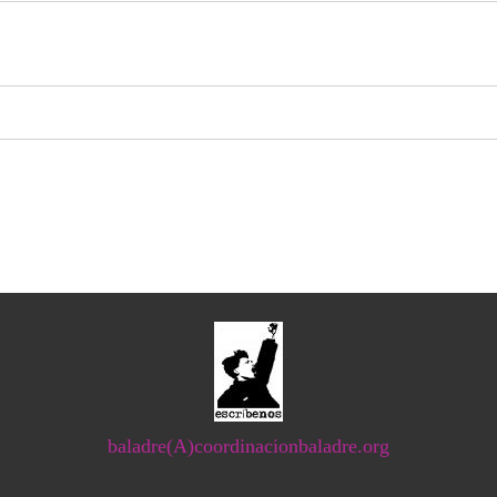
baladre(A)coordinacionbaladre.org