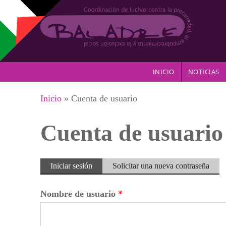
Pasar al contenido principal
INICIO
NOTICIAS
Se encuentra usted aquí
Inicio
» Cuenta de usuario
Cuenta de usuario
Solapas principales
Iniciar sesión
(solapa
Solicitar una nueva contraseña
activa)
Nombre de usuario
*