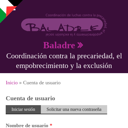
Pasar al contenido principal
Baladre
Coordinación contra la precariedad, el
empobrecimiento y la exclusión
Se encuentra usted aquí
Inicio
» Cuenta de usuario
Cuenta de usuario
Solapas principales
Iniciar sesión
(solapa
Solicitar una nueva contraseña
activa)
Nombre de usuario
*