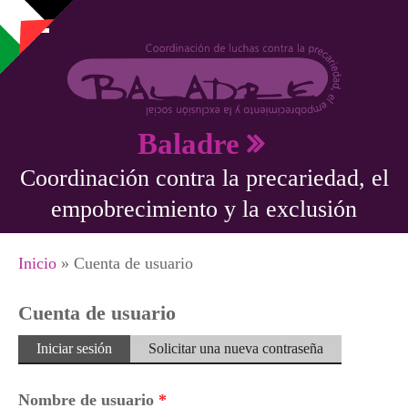
Pasar al contenido principal
Baladre
Coordinación contra la precariedad, el
empobrecimiento y la exclusión
Se encuentra usted aquí
Inicio
» Cuenta de usuario
Cuenta de usuario
Solapas principales
Iniciar sesión
(solapa
Solicitar una nueva contraseña
activa)
Nombre de usuario
*