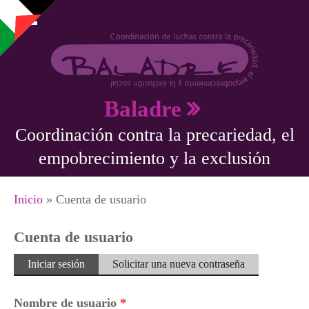
Pasar al contenido principal
Baladre
Coordinación contra la precariedad, el
empobrecimiento y la exclusión
Se encuentra usted aquí
Inicio
» Cuenta de usuario
Cuenta de usuario
Solapas principales
Iniciar sesión
(solapa
Solicitar una nueva contraseña
activa)
Nombre de usuario
*