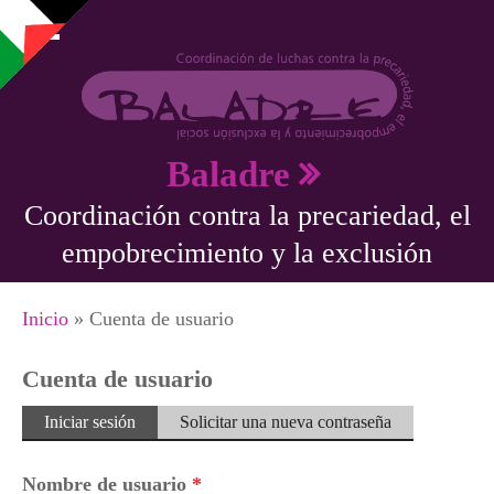
Pasar al contenido principal
Baladre
Coordinación contra la precariedad, el
empobrecimiento y la exclusión
Se encuentra usted aquí
Inicio
» Cuenta de usuario
Cuenta de usuario
Solapas principales
Iniciar sesión
(solapa
Solicitar una nueva contraseña
activa)
Nombre de usuario
*