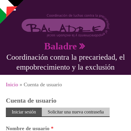
Pasar al contenido principal
Baladre
Coordinación contra la precariedad, el
empobrecimiento y la exclusión
Se encuentra usted aquí
Inicio
» Cuenta de usuario
Cuenta de usuario
Solapas principales
Iniciar sesión
(solapa
Solicitar una nueva contraseña
activa)
Nombre de usuario
*