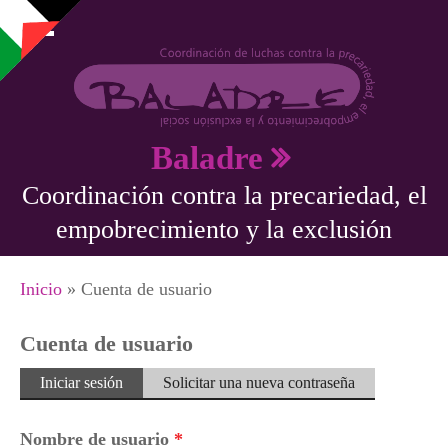
Pasar al contenido principal
Baladre
Coordinación contra la precariedad, el
empobrecimiento y la exclusión
Se encuentra usted aquí
Inicio
» Cuenta de usuario
Cuenta de usuario
Solapas principales
Iniciar sesión
(solapa
Solicitar una nueva contraseña
activa)
Nombre de usuario
*