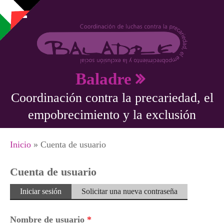
Pasar al contenido principal
Baladre
Coordinación contra la precariedad, el
empobrecimiento y la exclusión
Se encuentra usted aquí
Inicio
» Cuenta de usuario
Cuenta de usuario
Solapas principales
Iniciar sesión
(solapa
Solicitar una nueva contraseña
activa)
Nombre de usuario
*