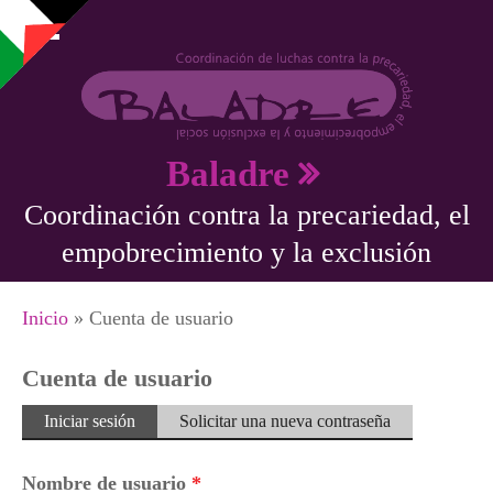
Pasar al contenido principal
Baladre
Coordinación contra la precariedad, el
empobrecimiento y la exclusión
Se encuentra usted aquí
Inicio
» Cuenta de usuario
Cuenta de usuario
Solapas principales
Iniciar sesión
(solapa
Solicitar una nueva contraseña
activa)
Nombre de usuario
*