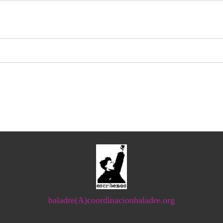
baladre(A)coordinacionbaladre.org