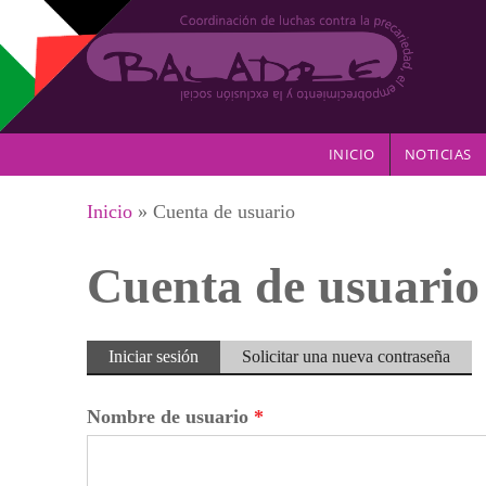
Pasar al contenido principal
INICIO
NOTICIAS
Se encuentra usted aquí
Inicio
» Cuenta de usuario
Cuenta de usuario
Solapas principales
Iniciar sesión
(solapa
Solicitar una nueva contraseña
activa)
Nombre de usuario
*