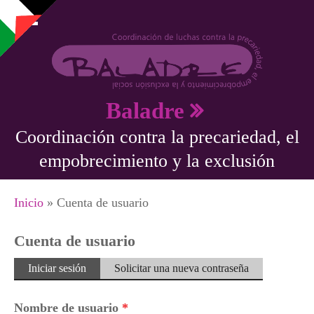
Pasar al contenido principal
Baladre
Coordinación contra la precariedad, el
empobrecimiento y la exclusión
Se encuentra usted aquí
Inicio
» Cuenta de usuario
Cuenta de usuario
Solapas principales
Iniciar sesión
(solapa
Solicitar una nueva contraseña
activa)
Nombre de usuario
*