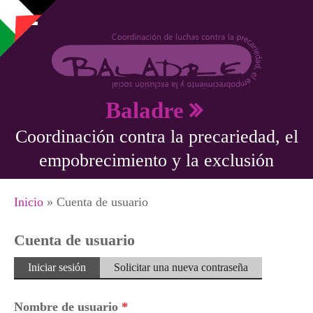
Pasar al contenido principal
Baladre
Coordinación contra la precariedad, el
empobrecimiento y la exclusión
Se encuentra usted aquí
Inicio
» Cuenta de usuario
Cuenta de usuario
Solapas principales
Iniciar sesión
(solapa
Solicitar una nueva contraseña
activa)
Nombre de usuario
*