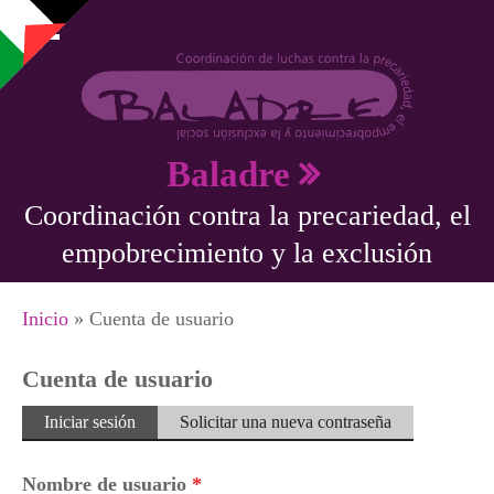
Pasar al contenido principal
Baladre
Coordinación contra la precariedad, el
empobrecimiento y la exclusión
Se encuentra usted aquí
Inicio
» Cuenta de usuario
Cuenta de usuario
Solapas principales
Iniciar sesión
(solapa
Solicitar una nueva contraseña
activa)
Nombre de usuario
*