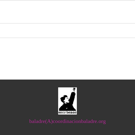
baladre(A)coordinacionbaladre.org