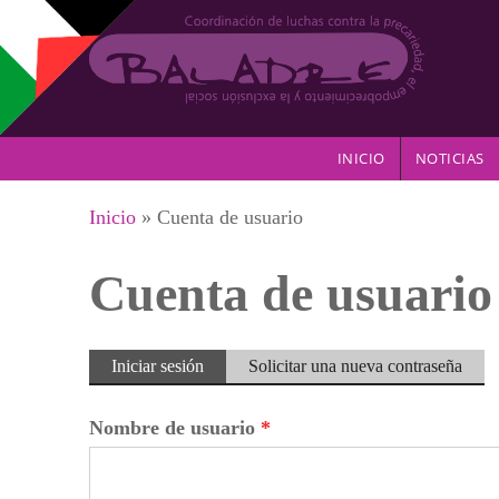
Pasar al contenido principal
INICIO
NOTICIAS
Se encuentra usted aquí
Inicio
» Cuenta de usuario
Cuenta de usuario
Solapas principales
Iniciar sesión
(solapa
Solicitar una nueva contraseña
activa)
Nombre de usuario
*