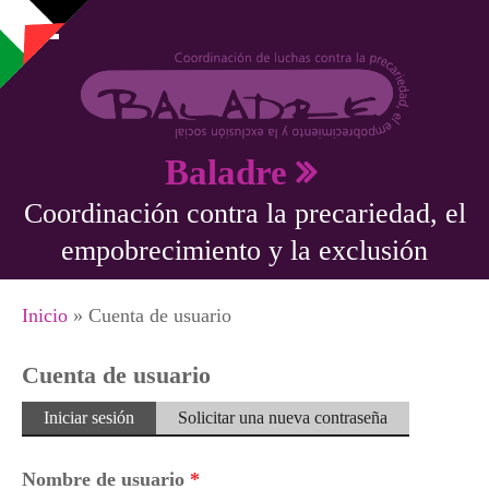
Pasar al contenido principal
Baladre
Coordinación contra la precariedad, el
empobrecimiento y la exclusión
Se encuentra usted aquí
Inicio
» Cuenta de usuario
Cuenta de usuario
Solapas principales
Iniciar sesión
(solapa
Solicitar una nueva contraseña
activa)
Nombre de usuario
*