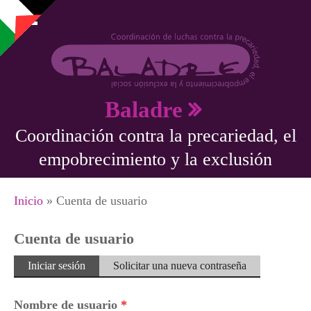
Pasar al contenido principal
Baladre
Coordinación contra la precariedad, el
empobrecimiento y la exclusión
Se encuentra usted aquí
Inicio
» Cuenta de usuario
Cuenta de usuario
Solapas principales
Iniciar sesión
(solapa
Solicitar una nueva contraseña
activa)
Nombre de usuario
*