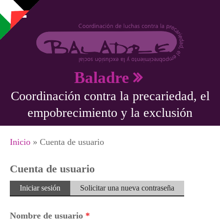
Pasar al contenido principal
Baladre
Coordinación contra la precariedad, el
empobrecimiento y la exclusión
Se encuentra usted aquí
Inicio
» Cuenta de usuario
Cuenta de usuario
Solapas principales
Iniciar sesión
(solapa
Solicitar una nueva contraseña
activa)
Nombre de usuario
*