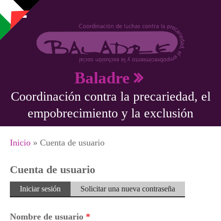
Pasar al contenido principal
Baladre
Coordinación contra la precariedad, el
empobrecimiento y la exclusión
Se encuentra usted aquí
Inicio
» Cuenta de usuario
Cuenta de usuario
Solapas principales
Iniciar sesión
(solapa
Solicitar una nueva contraseña
activa)
Nombre de usuario
*