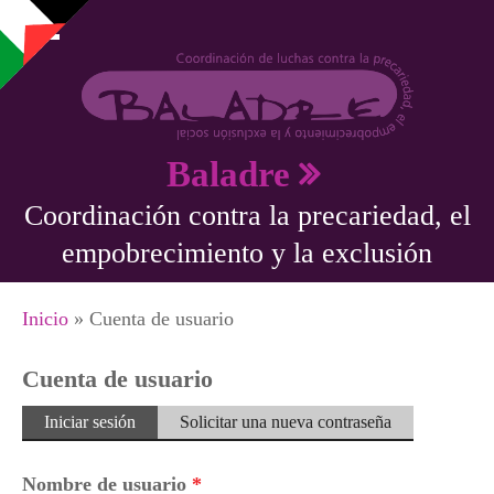
Pasar al contenido principal
Baladre
Coordinación contra la precariedad, el
empobrecimiento y la exclusión
Se encuentra usted aquí
Inicio
» Cuenta de usuario
Cuenta de usuario
Solapas principales
Iniciar sesión
(solapa
Solicitar una nueva contraseña
activa)
Nombre de usuario
*