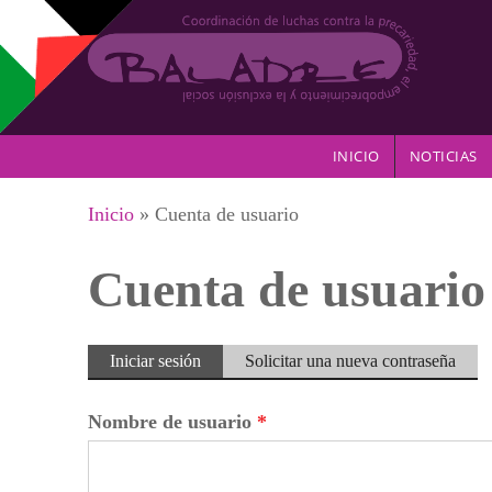
Pasar al contenido principal
INICIO
NOTICIAS
Se encuentra usted aquí
Inicio
» Cuenta de usuario
Cuenta de usuario
Solapas principales
Iniciar sesión
(solapa
Solicitar una nueva contraseña
activa)
Nombre de usuario
*