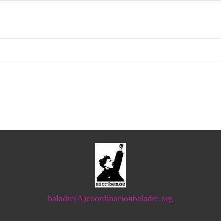
baladre(A)coordinacionbaladre.org