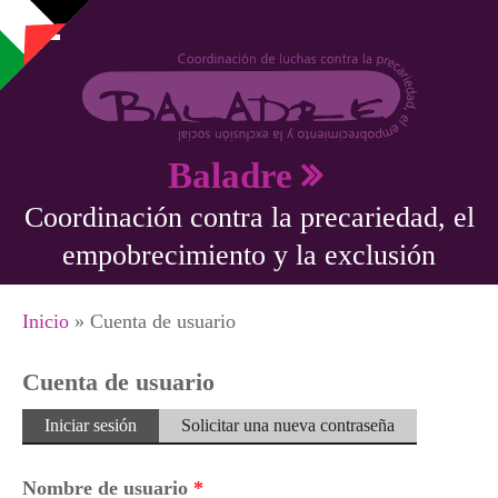
Pasar al contenido principal
Baladre
Coordinación contra la precariedad, el
empobrecimiento y la exclusión
Se encuentra usted aquí
Inicio
» Cuenta de usuario
Cuenta de usuario
Solapas principales
Iniciar sesión
(solapa
Solicitar una nueva contraseña
activa)
Nombre de usuario
*