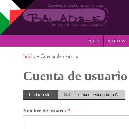
Pasar al contenido principal
INICIO
NOTICIAS
Se encuentra usted aquí
Inicio
» Cuenta de usuario
Cuenta de usuario
Solapas principales
Iniciar sesión
(solapa
Solicitar una nueva contraseña
activa)
Nombre de usuario
*