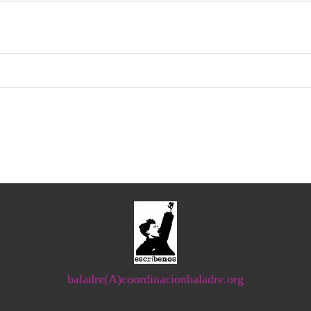
baladre(A)coordinacionbaladre.org