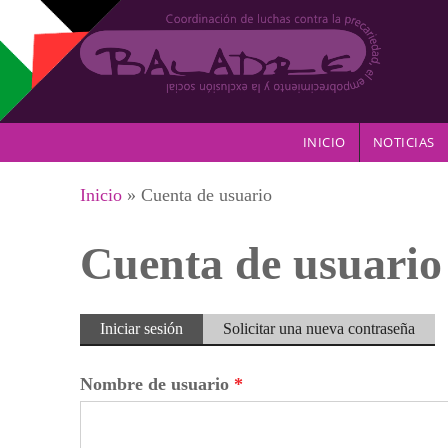
Pasar al contenido principal
INICIO
NOTICIAS
Se encuentra usted aquí
Inicio
» Cuenta de usuario
Cuenta de usuario
Solapas principales
Iniciar sesión
(solapa
Solicitar una nueva contraseña
activa)
Nombre de usuario
*