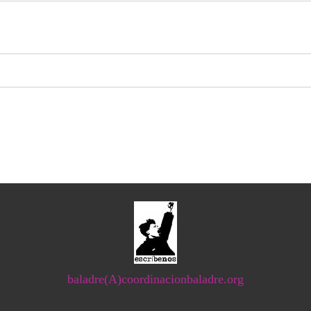
baladre(A)coordinacionbaladre.org