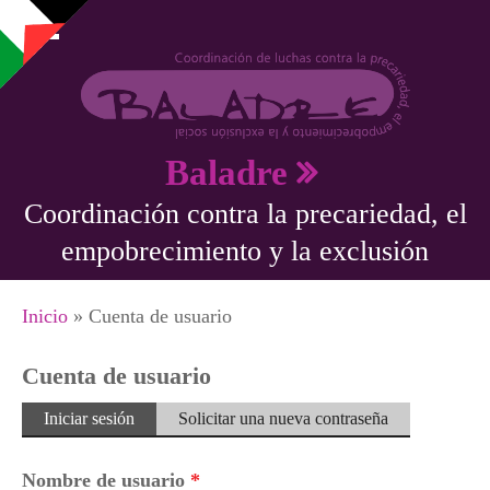
Pasar al contenido principal
Baladre
Coordinación contra la precariedad, el
empobrecimiento y la exclusión
Se encuentra usted aquí
Inicio
» Cuenta de usuario
Cuenta de usuario
Solapas principales
Iniciar sesión
(solapa
Solicitar una nueva contraseña
activa)
Nombre de usuario
*