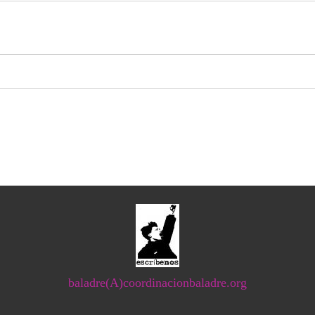
baladre(A)coordinacionbaladre.org