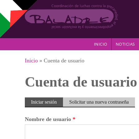
Pasar al contenido principal
INICIO
NOTICIAS
Se encuentra usted aquí
Inicio
» Cuenta de usuario
Cuenta de usuario
Solapas principales
Iniciar sesión
(solapa
Solicitar una nueva contraseña
activa)
Nombre de usuario
*