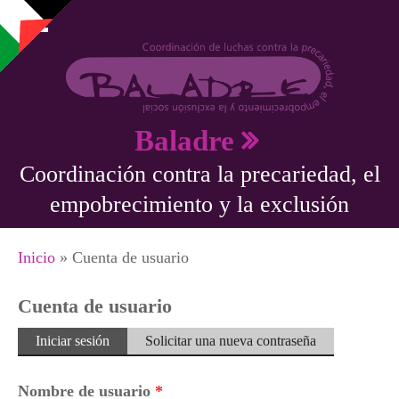
Pasar al contenido principal
Baladre
Coordinación contra la precariedad, el
empobrecimiento y la exclusión
Se encuentra usted aquí
Inicio
» Cuenta de usuario
Cuenta de usuario
Solapas principales
Iniciar sesión
(solapa
Solicitar una nueva contraseña
activa)
Nombre de usuario
*