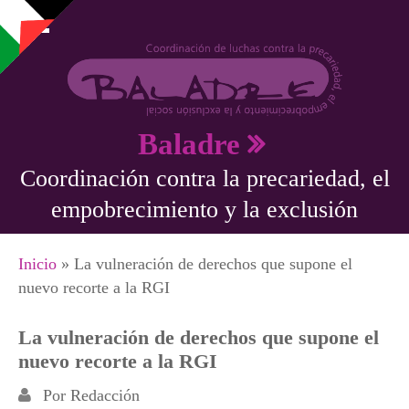
Pasar al contenido principal
Baladre
Coordinación contra la precariedad, el
empobrecimiento y la exclusión
Se encuentra usted aquí
Inicio
» La vulneración de derechos que supone el
nuevo recorte a la RGI
La vulneración de derechos que supone el
nuevo recorte a la RGI
Por
Redacción