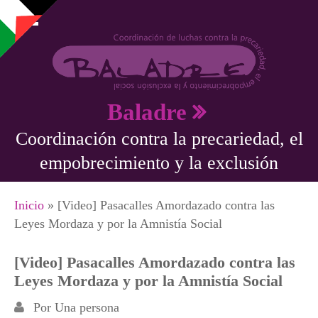
Pasar al contenido principal
Baladre
Coordinación contra la precariedad, el
empobrecimiento y la exclusión
Se encuentra usted aquí
Inicio
» [Video] Pasacalles Amordazado contra las
Leyes Mordaza y por la Amnistía Social
[Video] Pasacalles Amordazado contra las
Leyes Mordaza y por la Amnistía Social
Por
Una persona