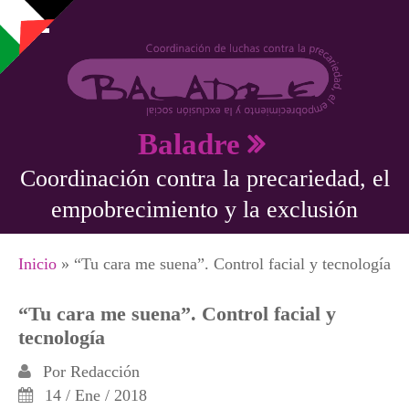
Pasar al contenido principal
Baladre
Coordinación contra la precariedad, el
empobrecimiento y la exclusión
Se encuentra usted aquí
Inicio
» “Tu cara me suena”. Control facial y tecnología
“Tu cara me suena”. Control facial y
tecnología
Por
Redacción
14 / Ene / 2018