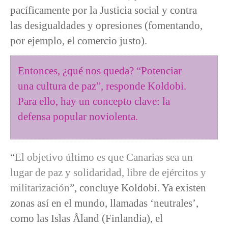
pacíficamente por la Justicia social y contra
las desigualdades y opresiones (fomentando,
por ejemplo, el comercio justo).
Entonces, ¿qué nos queda? “Potenciar
una cultura de paz”, responde Koldobi.
Para ello, hay un concepto clave: la
defensa popular noviolenta.
“
El objetivo último es que Canarias sea un
lugar de paz y solidaridad, libre de ejércitos y
militarización
”, concluye Koldobi. Ya existen
zonas así en el mundo, llamadas ‘neutrales’,
como las Islas Åland (Finlandia), el