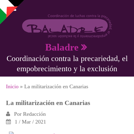
Pasar al contenido principal
Baladre
Coordinación contra la precariedad, el
empobrecimiento y la exclusión
Se encuentra usted aquí
Inicio
» La militarización en Canarias
La militarización en Canarias
Por
Redacción
1 / Mar / 2021