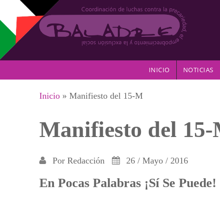
Pasar al contenido principal
INICIO
NOTICIAS
Se encuentra usted aquí
Inicio
» Manifiesto del 15-M
Manifiesto del 15
Por
Redacción
26 / Mayo / 2016
En Pocas Palabras ¡Sí Se Puede!