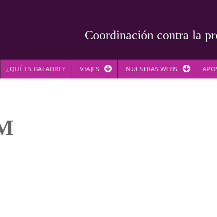
Coordinación contra la pr
¿QUÉ ES BALADRE?
VIAJES
NUESTRAS WEBS
APO
-M