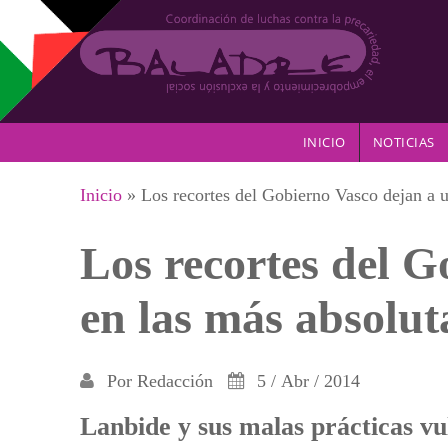
Pasar al contenido principal
INICIO
NOTICIAS
Se encuentra usted aquí
Inicio
» Los recortes del Gobierno Vasco dejan a u
Los recortes del 
en las más absolut
Por
Redacción
5 / Abr / 2014
Lanbide y sus malas prácticas vul