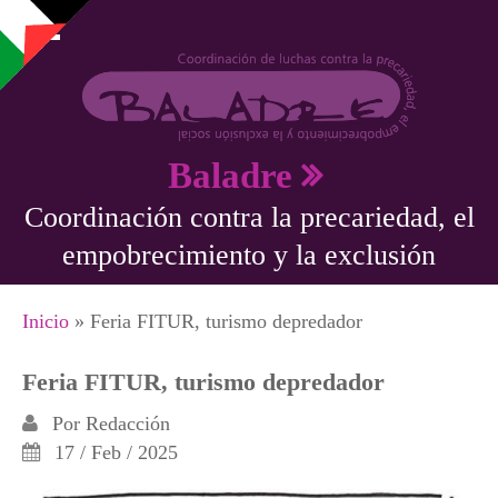
Pasar al contenido principal
Baladre
Coordinación contra la precariedad, el
empobrecimiento y la exclusión
Se encuentra usted aquí
Inicio
» Feria FITUR, turismo depredador
Feria FITUR, turismo depredador
Por
Redacción
17 / Feb / 2025