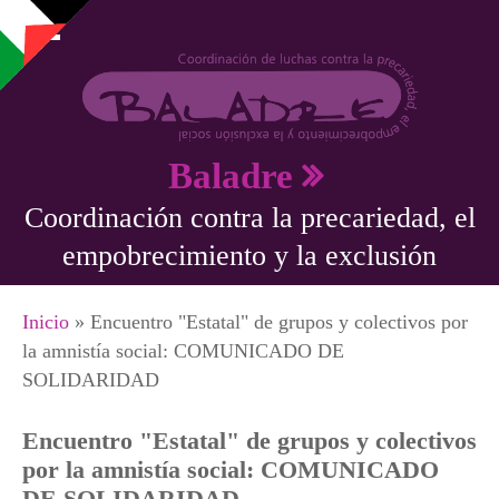
Pasar al contenido principal
Baladre
Coordinación contra la precariedad, el
empobrecimiento y la exclusión
Se encuentra usted aquí
Inicio
» Encuentro "Estatal" de grupos y colectivos por
la amnistía social: COMUNICADO DE
SOLIDARIDAD
Encuentro "Estatal" de grupos y colectivos
por la amnistía social: COMUNICADO
DE SOLIDARIDAD