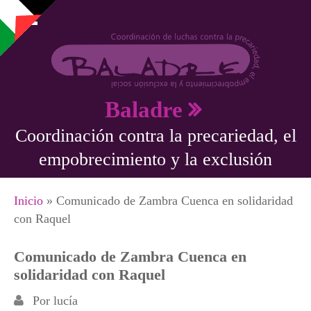
Pasar al contenido principal
Baladre
Coordinación contra la precariedad, el
empobrecimiento y la exclusión
Se encuentra usted aquí
Inicio
» Comunicado de Zambra Cuenca en solidaridad
con Raquel
Comunicado de Zambra Cuenca en
solidaridad con Raquel
Por
lucía