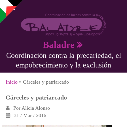
Pasar al contenido principal
Baladre
Coordinación contra la precariedad, el
empobrecimiento y la exclusión
Se encuentra usted aquí
Inicio
» Cárceles y patriarcado
Cárceles y patriarcado
Por
Alicia Alonso
31 / Mar / 2016