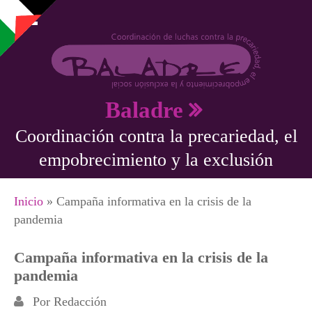
Pasar al contenido principal
Baladre
Coordinación contra la precariedad, el
empobrecimiento y la exclusión
Se encuentra usted aquí
Inicio
» Campaña informativa en la crisis de la
pandemia
Campaña informativa en la crisis de la
pandemia
Por
Redacción