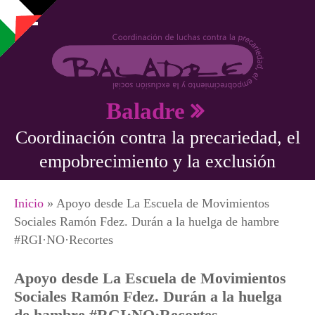
Pasar al contenido principal
Baladre
Coordinación contra la precariedad, el
empobrecimiento y la exclusión
Se encuentra usted aquí
Inicio
» Apoyo desde La Escuela de Movimientos
Sociales Ramón Fdez. Durán a la huelga de hambre
#RGI·NO·Recortes
Apoyo desde La Escuela de Movimientos
Sociales Ramón Fdez. Durán a la huelga
de hambre #RGI·NO·Recortes